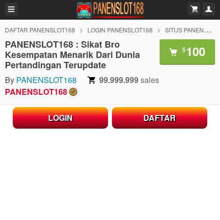
DAFTAR PANENSLOT168
LOGIN PANENSLOT168
SITUS PANENSLOT168
PANENSLOT168 : Sikat Bro
100
$
Kesempatan Menarik Dari Dunia
Pertandingan Terupdate
By
PANENSLOT168
99.999.999
sales
PANENSLOT168
LOGIN
DAFTAR